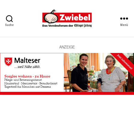
Suche
Menü
Zwiebel
-
Das
Vereinsforum
ANZEIGE
der
Eßlinger
Zeitung