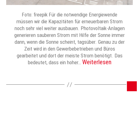
Foto: freepik Für die notwendige Energiewende
müssen wir die Kapazitäten für erneuerbaren Strom
noch sehr viel weiter ausbauen. Photovoltaik-Anlagen
generieren sauberen Strom mit Hilfe der Sonne immer
dann, wenn die Sonne scheint, tagsüber. Genau zu der
Zeit wird in den Gewerbebetrieben und Büros
gearbeitet und dort der meiste Strom benötigt. Das
Weiterlesen
bedeutet, dass ein hoher…
…
←
Neuere
1
2
3
4
7
Ältere
→
Seitennummerierung
der
© 2024 Zwiebel – Das Vereinsforum der Eßlinger Zeitung
Beiträge
Impressum
Datenschutz
Mediadaten / AGB