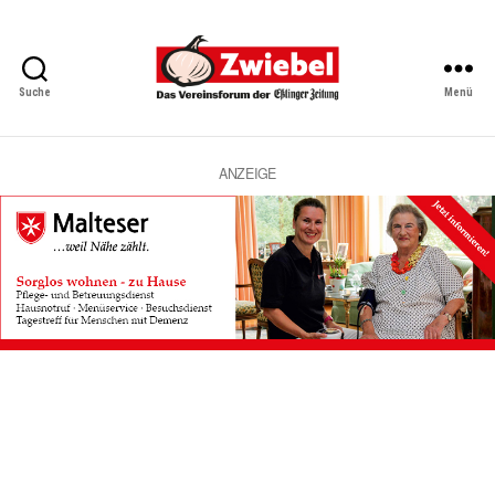
Suche
Menü
Zwiebel
-
Das
Vereinsforum
ANZEIGE
der
Eßlinger
Zeitung