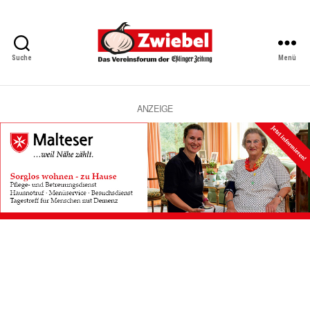
Suche
Menü
Zwiebel
-
Das
Vereinsforum
ANZEIGE
der
Eßlinger
Zeitung