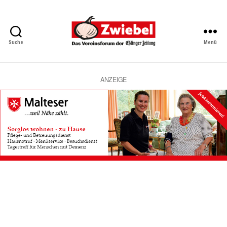
Suche
Menü
Zwiebel
-
Das
Vereinsforum
ANZEIGE
der
Eßlinger
Zeitung