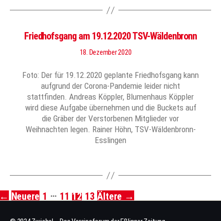
Friedhofsgang am 19.12.2020 TSV-Wäldenbronn
18. Dezember 2020
Foto: Der für 19.12.2020 geplante Friedhofsgang kann
aufgrund der Corona-Pandemie leider nicht
stattfinden. Andreas Köppler, Blumenhaus Köppler
wird diese Aufgabe übernehmen und die Buckets auf
die Gräber der Verstorbenen Mitglieder vor
Weihnachten legen. Rainer Höhn, TSV-Wäldenbronn-
Esslingen
…
←
Neuere
1
11
12
13
Ältere
→
Seitennummerierung
der