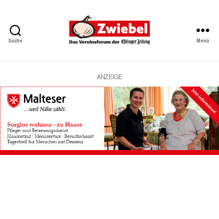
Suche
Menü
Zwiebel
-
Das
Vereinsforum
ANZEIGE
der
Eßlinger
Zeitung