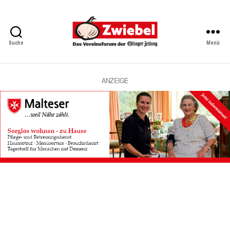
Suche
Menü
Zwiebel
-
Das
Vereinsforum
ANZEIGE
der
Eßlinger
Zeitung