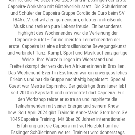
Capoeira-Workshop mit Gürtelverleih statt. Die Schülerinnen
und Schüler der Capoeira-Gruppe Cordão de Ouro beim SV
1845 e.V. schwitzten gemeinsam, erlebten mitreißende
Musik und tankten pure Lebensfreude. Ein besonderes
Highlight des Wochenendes war die Verleihung der
Capoeira-Gürtel – für die meisten Teilnehmenden der
erste. Capoeira ist eine afrobrasilianische Bewegungskunst
und verbindet Tanz, Kampf, Sport und Musik auf einzigartige
Weise. Ihre Wurzeln liegen im Widerstand und
Freiheitskampf der versklavten Afrikaner:innen in Brasilien.
Das Wochenend-Event in Esslingen war ein unvergessliches
Erlebnis und hat die Gruppe nachhaltig begeistert. Special
Guest war Mestre Espirrinho. Der gebürtige Brasilianer lebt
seit 2010 in Kapstadt und unterrichtet dort Capoeira. Für
den Workshop reiste er extra an und inspirierte die
Teilnehmenden mit seiner Energie und seinem Know-
how. Seit April 2024 gibt Trainerin Anne-Marie Sterr beim SV
1845 Capoeira-Training. Mit über 20 Jahren internationaler
Erfahrung gibt sie Capoeira mit viel Herzblut an ihre
Esslinger Schüler:innen weiter. Trainiert wird donnerstags