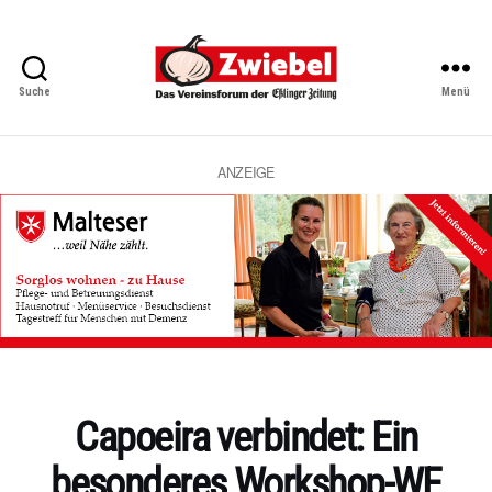
Suche
Menü
Zwiebel
-
Das
Vereinsforum
ANZEIGE
der
Eßlinger
Zeitung
Kategorien
Capoeira verbindet: Ein
besonderes Workshop-WE