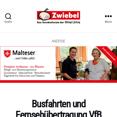
Suche
Menü
Zwiebel
-
Das
Vereinsforum
ANZEIGE
der
Eßlinger
Zeitung
Kategorien
Busfahrten und
Fernsehübertragung VfB