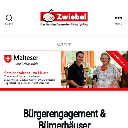
Suche
Menü
Zwiebel
-
Das
Vereinsforum
ANZEIGE
der
Eßlinger
Zeitung
Kategorien
Bürgerengagement &
Bürgerhäuser