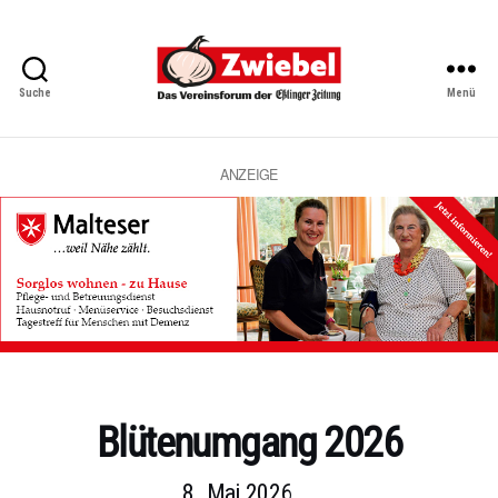
Suche
Menü
Zwiebel
-
Das
Vereinsforum
ANZEIGE
der
Eßlinger
Zeitung
Kategorien
Blütenumgang 2026
8. Mai 2026