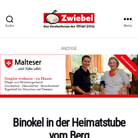
Suche
Menü
Zwiebel
-
Das
Vereinsforum
ANZEIGE
der
Eßlinger
Zeitung
Kategorien
Binokel in der Heimatstube
vom Berg