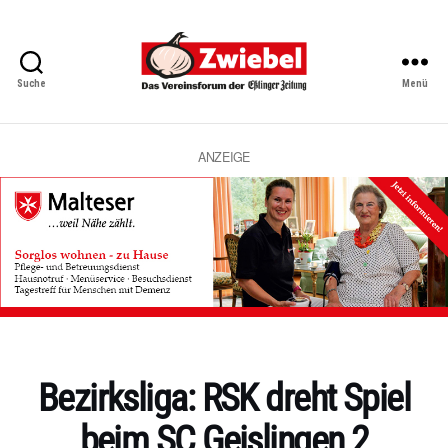
Suche
Menü
Zwiebel
-
Das
Vereinsforum
ANZEIGE
der
Eßlinger
Zeitung
Kategorien
Bezirksliga: RSK dreht Spiel
beim SC Geislingen 2