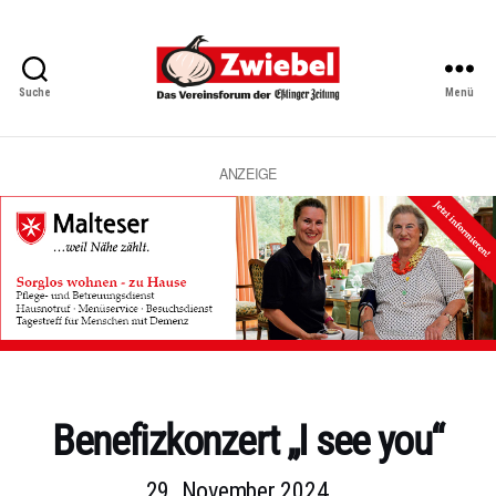
Suche
Menü
Zwiebel
-
Das
Vereinsforum
ANZEIGE
der
Eßlinger
Zeitung
Kategorien
Benefizkonzert „I see you“
29. November 2024