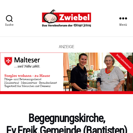
Suche
Menü
Zwiebel
-
Das
Vereinsforum
ANZEIGE
der
Eßlinger
Zeitung
Kategorien
Begegnungskirche,
Ev.Freik.Gemeinde (Baptisten)