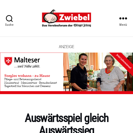
Suche
Menü
Zwiebel
-
Das
Vereinsforum
ANZEIGE
der
Eßlinger
Zeitung
Kategorien
Auswärtsspiel gleich
Auswärtssieg