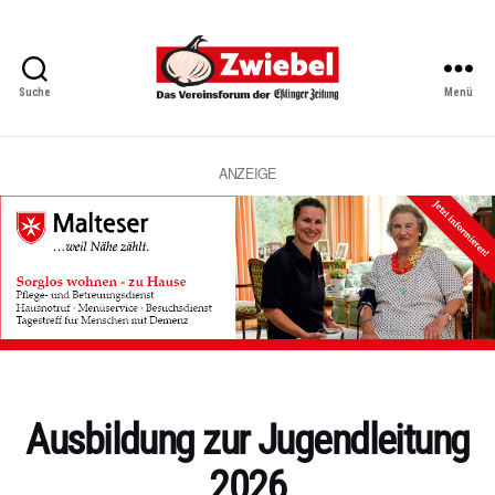
Suche
Menü
Zwiebel
-
Das
Vereinsforum
ANZEIGE
der
Eßlinger
Zeitung
Kategorien
Ausbildung zur Jugendleitung
2026