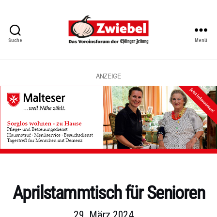
Suche
Menü
Zwiebel
-
Das
Vereinsforum
ANZEIGE
der
Eßlinger
Zeitung
Kategorien
Aprilstammtisch für Senioren
29. März 2024