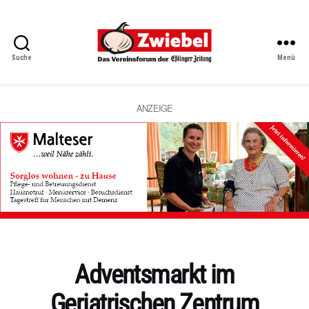
Suche
Menü
Zwiebel
-
Das
Vereinsforum
ANZEIGE
der
Eßlinger
Zeitung
Kategorien
Adventsmarkt im
Geriatrischen Zentrum