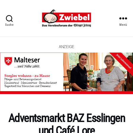
Suche
Menü
Zwiebel
-
Das
Vereinsforum
ANZEIGE
der
Eßlinger
Zeitung
Kategorien
Adventsmarkt BAZ Esslingen
und Café Lore