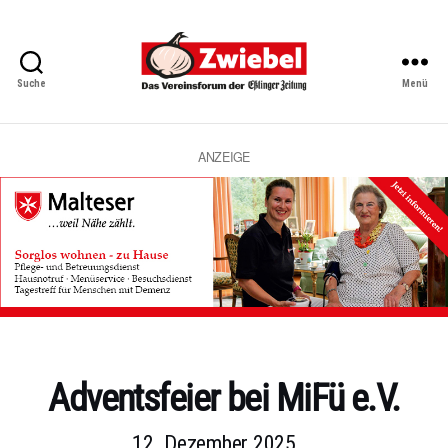
Suche
Menü
Zwiebel
-
Das
Vereinsforum
ANZEIGE
der
Eßlinger
Zeitung
Kategorien
Adventsfeier bei MiFü e.V.
12. Dezember 2025