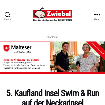
Suche
Menü
Zwiebel
-
Das
Vereinsforum
ANZEIGE
der
Eßlinger
Zeitung
Kategorien
5. Kaufland Insel Swim & Run
auf der Neckarinsel