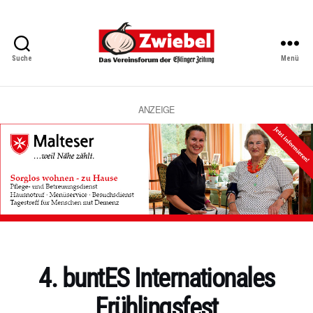
Suche
Menü
Zwiebel
-
Das
Vereinsforum
ANZEIGE
der
Eßlinger
Zeitung
Kategorien
4. buntES Internationales
Frühlingsfest