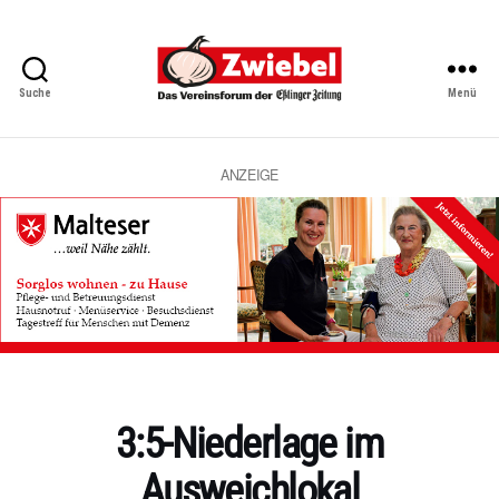
Suche
Menü
Zwiebel
-
Das
Vereinsforum
ANZEIGE
der
Eßlinger
Zeitung
Kategorien
3:5-Niederlage im
Ausweichlokal