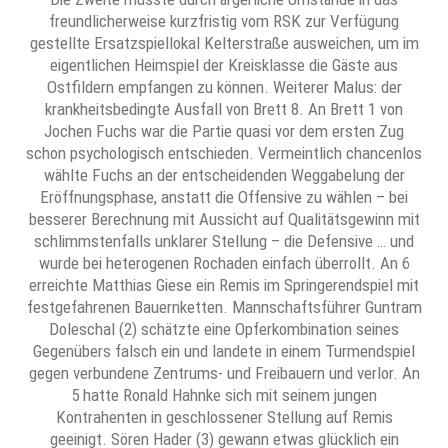
freundlicherweise kurzfristig vom RSK zur Verfügung
gestellte Ersatzspiellokal Kelterstraße ausweichen, um im
eigentlichen Heimspiel der Kreisklasse die Gäste aus
Ostfildern empfangen zu können. Weiterer Malus: der
krankheitsbedingte Ausfall von Brett 8. An Brett 1 von
Jochen Fuchs war die Partie quasi vor dem ersten Zug
schon psychologisch entschieden. Vermeintlich chancenlos
wählte Fuchs an der entscheidenden Weggabelung der
Eröffnungsphase, anstatt die Offensive zu wählen – bei
besserer Berechnung mit Aussicht auf Qualitätsgewinn mit
schlimmstenfalls unklarer Stellung – die Defensive … und
wurde bei heterogenen Rochaden einfach überrollt. An 6
erreichte Matthias Giese ein Remis im Springerendspiel mit
festgefahrenen Bauernketten. Mannschaftsführer Guntram
Doleschal (2) schätzte eine Opferkombination seines
Gegenübers falsch ein und landete in einem Turmendspiel
gegen verbundene Zentrums- und Freibauern und verlor. An
5 hatte Ronald Hahnke sich mit seinem jungen
Kontrahenten in geschlossener Stellung auf Remis
geeinigt. Sören Hader (3) gewann etwas glücklich ein