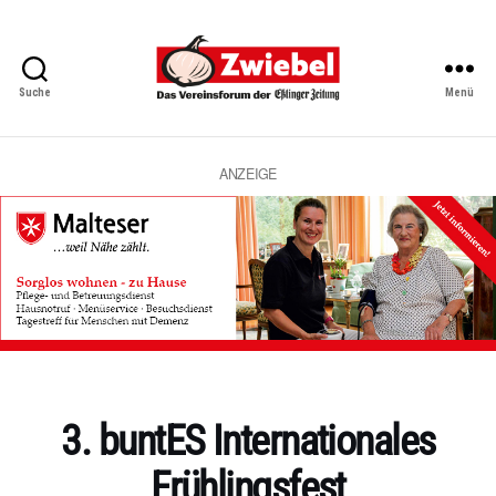
Suche
Menü
Zwiebel
-
Das
Vereinsforum
ANZEIGE
der
Eßlinger
Zeitung
Kategorien
3. buntES Internationales
Frühlingsfest