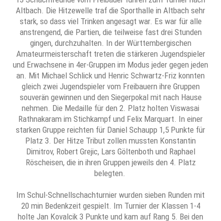
Altbach. Die Hitzewelle traf die Sporthalle in Altbach sehr
stark, so dass viel Trinken angesagt war. Es war für alle
anstrengend, die Partien, die teilweise fast drei Stunden
gingen, durchzuhalten. In der Württembergischen
Amateurmeisterschaft treten die stärkeren Jugendspieler
und Erwachsene in 4er-Gruppen im Modus jeder gegen jeden
an. Mit Michael Schlick und Henric Schwartz-Friz konnten
gleich zwei Jugendspieler vom Freibauern ihre Gruppen
souverän gewinnen und den Siegerpokal mit nach Hause
nehmen. Die Medaille für den 2. Platz holten Viswasai
Rathnakaram im Stichkampf und Felix Marquart. In einer
starken Gruppe reichten für Daniel Schaupp 1,5 Punkte für
Platz 3. Der Hitze Tribut zollen mussten Konstantin
Dimitrov, Robert Grejic, Lars Göltenboth und Raphael
Röscheisen, die in ihren Gruppen jeweils den 4. Platz
belegten.
Im Schul-Schnellschachturnier wurden sieben Runden mit
20 min Bedenkzeit gespielt. Im Turnier der Klassen 1-4
holte Jan Kovalcik 3 Punkte und kam auf Rang 5. Bei den