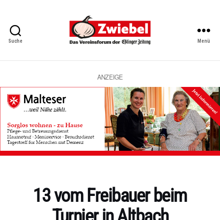
Suche
Menü
Zwiebel
-
Das
Vereinsforum
ANZEIGE
der
Eßlinger
Zeitung
Kategorien
13 vom Freibauer beim
Turnier in Altbach