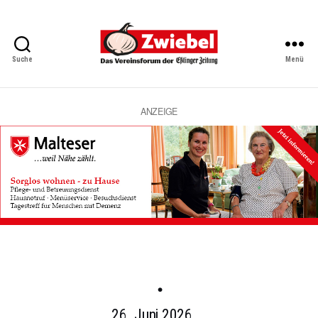
Suche
Menü
Zwiebel
-
Das
Vereinsforum
ANZEIGE
der
Eßlinger
Zeitung
Kategorien
.
26. Juni 2026