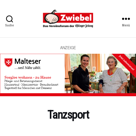
Suche
Menü
Zwiebel
-
Das
Vereinsforum
ANZEIGE
der
Eßlinger
Zeitung
Tanzsport