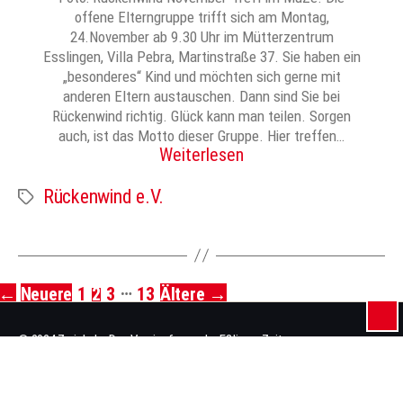
offene Elterngruppe trifft sich am Montag,
24.November ab 9.30 Uhr im Mütterzentrum
Esslingen, Villa Pebra, Martinstraße 37. Sie haben ein
„besonderes“ Kind und möchten sich gerne mit
anderen Eltern austauschen. Dann sind Sie bei
Rückenwind richtig. Glück kann man teilen. Sorgen
auch, ist das Motto dieser Gruppe. Hier treffen…
Weiterlesen
Rückenwind e.V.
Schlagwörter
…
←
Neuere
1
2
3
13
Ältere
→
Seitennummerierung
der
© 2024 Zwiebel – Das Vereinsforum der Eßlinger Zeitung
Beiträge
Impressum
Datenschutz
Mediadaten / AGB