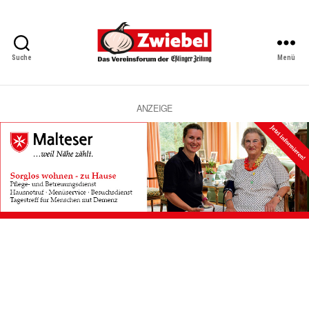
Suche
Menü
Zwiebel
-
Das
Vereinsforum
ANZEIGE
der
Eßlinger
Zeitung