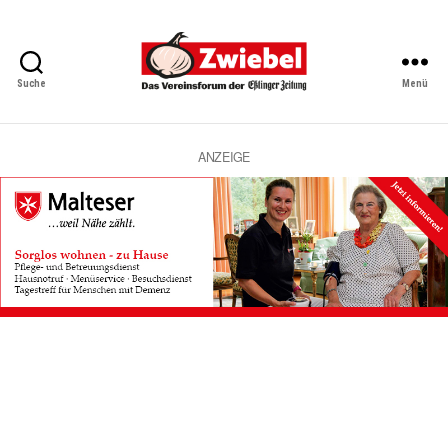
Suche
Menü
Zwiebel
-
Das
Vereinsforum
ANZEIGE
der
Eßlinger
Zeitung