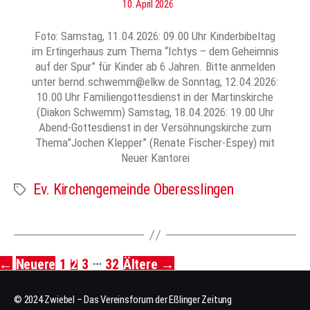
10. April 2026
Foto: Samstag, 11.04.2026: 09.00 Uhr Kinderbibeltag
im Ertingerhaus zum Thema “Ichtys – dem Geheimnis
auf der Spur” für Kinder ab 6 Jahren. Bitte anmelden
unter bernd.schwemm@elkw.de Sonntag, 12.04.2026:
10.00 Uhr Familiengottesdienst in der Martinskirche
(Diakon Schwemm) Samstag, 18.04.2026: 19.00 Uhr
Abend-Gottesdienst in der Versöhnungskirche zum
Thema”Jochen Klepper” (Renate Fischer-Espey) mit
Neuer Kantorei
Ev. Kirchengemeinde Oberesslingen
Schlagwörter
…
←
Neuere
1
2
3
32
Ältere
→
Seitennummerierung
der
© 2024 Zwiebel – Das Vereinsforum der Eßlinger Zeitung