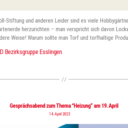
ll-Stiftung und anderen Leider sind es viele Hobbygärtn
 Gartenerde herzurichten – man verspricht sich davon Loc
ndere Weise! Warum sollte man Torf und torfhaltige Pro
 Bezirksgruppe Esslingen
er
Gesprächsabend zum Thema “Heizung” am 19. April
14. April 2023