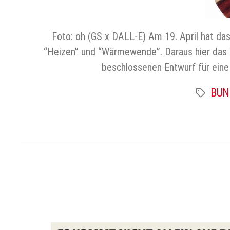
Foto: oh (GS x DALL-E) Am 19. April hat d
“Heizen” und “Wärmewende”. Daraus hier das W
beschlossenen Entwurf für ein
BUND
Schlagwört