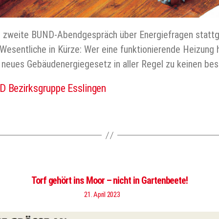
as zweite BUND-Abendgespräch über Energiefragen statt
esentliche in Kürze: Wer eine funktionierende Heizung 
e neues Gebäudenergiegesetz in aller Regel zu keinen b
 Bezirksgruppe Esslingen
er
Torf gehört ins Moor – nicht in Gartenbeete!
21. April 2023