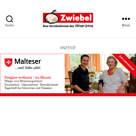
Suche
Menü
Zwiebel
-
Das
Vereinsforum
ANZEIGE
der
Eßlinger
Zeitung