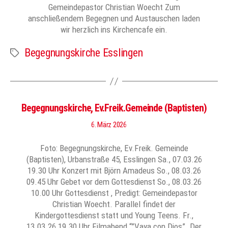
Gemeindepastor Christian Woecht Zum
anschließendem Begegnen und Austauschen laden
wir herzlich ins Kirchencafe ein.
Begegnungskirche Esslingen
Schlagwörter
Begegnungskirche, Ev.Freik.Gemeinde (Baptisten)
6. März 2026
Foto: Begegnungskirche, Ev.Freik. Gemeinde
(Baptisten), Urbanstraße 45, Esslingen Sa., 07.03.26
19.30 Uhr Konzert mit Björn Amadeus So., 08.03.26
09.45 Uhr Gebet vor dem Gottesdienst So., 08.03.26
10.00 Uhr Gottesdienst , Predigt: Gemeindepastor
Christian Woecht. Parallel findet der
Kindergottesdienst statt und Young Teens. Fr.,
13.03.26 19.30 Uhr Filmabend “”Vaya con Dios”. Der