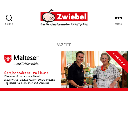
Suche
Menü
Zwiebel
-
Das
Vereinsforum
ANZEIGE
der
Eßlinger
Zeitung