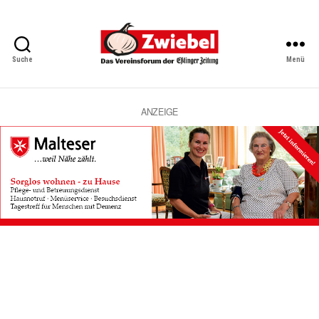
Suche
Menü
Zwiebel
-
Das
Vereinsforum
ANZEIGE
der
Eßlinger
Zeitung