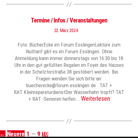
Termine / Infos / Veranstaltungen
22. März 2024
Foto: BücherEcke im Forum EsslingenLektüre zum
Nulltarif gibt es im Forum Esslingen. Ohne
Anmeldung kann immer donnerstags von 16:30 bis 18
Uhr in den gut gefüllten Regalen im Foyer des Hauses
in der Schelztorstraße 38 gestöbert werden. Bei
Fragen wenden Sie sich bitte an:
buecherecke@forum-esslingen.de TAT +
RAT KleinreparaturdienstDer Wasserhahn tropft? TAT
Weiterlesen
+ RAT -Senioren helfen….
…
←
Neuere
1
9
10
Seitennummerierung