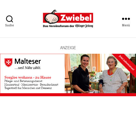
Suche
Menü
Zwiebel
-
Das
Vereinsforum
ANZEIGE
der
Eßlinger
Zeitung