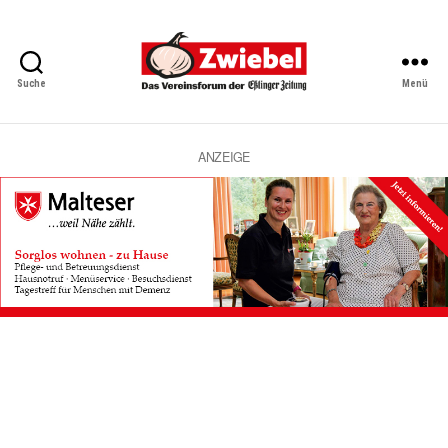
Suche
Menü
Zwiebel
-
Das
Vereinsforum
ANZEIGE
der
Eßlinger
Zeitung