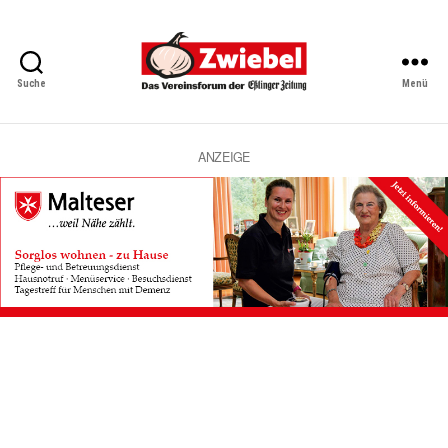
Suche
Menü
Zwiebel
-
Das
Vereinsforum
ANZEIGE
der
Eßlinger
Zeitung