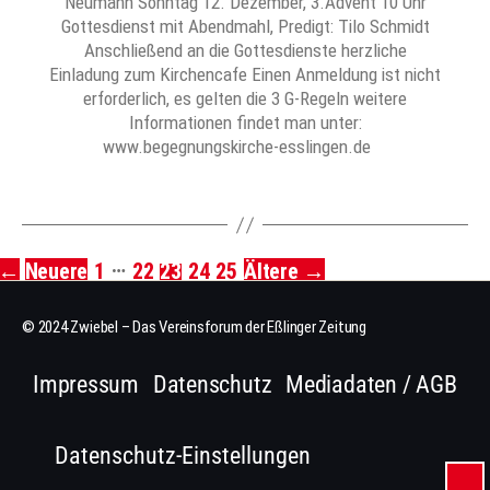
Neumann Sonntag 12. Dezember, 3.Advent 10 Uhr
Gottesdienst mit Abendmahl, Predigt: Tilo Schmidt
Anschließend an die Gottesdienste herzliche
Einladung zum Kirchencafe Einen Anmeldung ist nicht
erforderlich, es gelten die 3 G-Regeln weitere
Informationen findet man unter:
www.begegnungskirche-esslingen.de
…
←
Neuere
1
22
23
24
25
Ältere
→
Seitennummerierung
der
© 2024 Zwiebel – Das Vereinsforum der Eßlinger Zeitung
Beiträge
Impressum
Datenschutz
Mediadaten / AGB
Datenschutz-Einstellungen