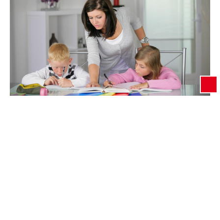
Foto: TEV e.V. Was ist “TiagR – Kindertagespflege in
anderen geeigneten Räumen“ Die Kindertagespflege
hat sich in den vergangenen Jahren quanti­tativ und
qualitativ weiterentwickelt: Tagesmütter und
Tagesväter begleiten Kinder in ihrer Entwicklung und
helfen gleichzeitig den Eltern, Familie und Beruf zu
vereinbaren. Viele Familien haben die Vorteile der
Kindertagespflege für sich entdeckt. Sie ist heute…
Weiterlesen