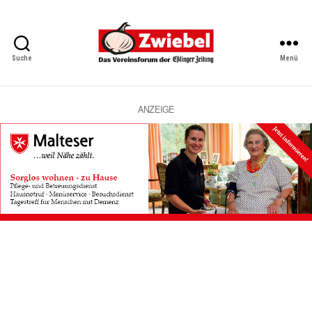
Suche
Menü
Zwiebel
-
Das
Vereinsforum
ANZEIGE
der
Eßlinger
Zeitung