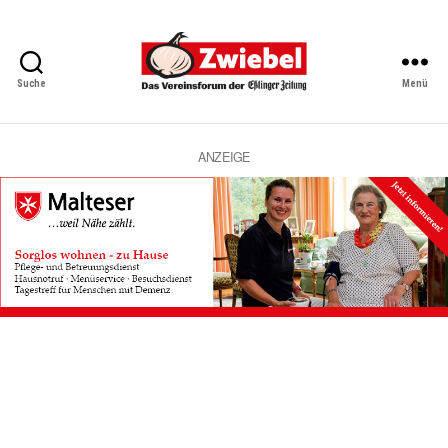
Suche
Menü
Zwiebel
-
Das
Vereinsforum
ANZEIGE
der
Eßlinger
Zeitung