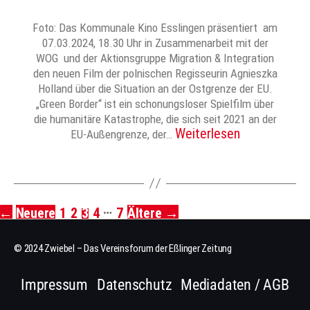
Foto: Das Kommunale Kino Esslingen präsentiert am
07.03.2024, 18.30 Uhr in Zusammenarbeit mit der
WOG und der Aktionsgruppe Migration & Integration
den neuen Film der polnischen Regisseurin Agnieszka
Holland über die Situation an der Ostgrenze der EU.
„Green Border“ ist ein schonungsloser Spielfilm über
die humanitäre Katastrophe, die sich seit 2021 an der
Weiterlesen
EU-Außengrenze, der…
…
←
Neuere
1
2
3
4
7
Ältere
→
Seitennummerierung
der
© 2024 Zwiebel – Das Vereinsforum der Eßlinger Zeitung
Beiträge
Impressum
Datenschutz
Mediadaten / AGB